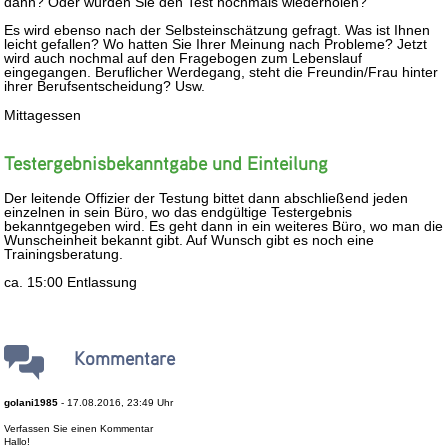
dann? Oder würden Sie den Test nochmals wiederholen?
Es wird ebenso nach der Selbsteinschätzung gefragt. Was ist Ihnen
leicht gefallen? Wo hatten Sie Ihrer Meinung nach Probleme? Jetzt
wird auch nochmal auf den Fragebogen zum Lebenslauf
eingegangen. Beruflicher Werdegang, steht die Freundin/Frau hinter
ihrer Berufsentscheidung? Usw.
Mittagessen
Testergebnisbekanntgabe und Einteilung
Der leitende Offizier der Testung bittet dann abschließend jeden
einzelnen in sein Büro, wo das endgültige Testergebnis
bekanntgegeben wird. Es geht dann in ein weiteres Büro, wo man die
Wunscheinheit bekannt gibt. Auf Wunsch gibt es noch eine
Trainingsberatung.
ca. 15:00 Entlassung
Kommentare
golani1985
- 17.08.2016, 23:49 Uhr
Verfassen Sie einen Kommentar
Hallo!