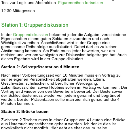
Test zur Logik und Abstraktion:
Figurenreihen fortsetzen
.
12:30 Mittagessen
Station 1: Gruppendiskussion
In der
Gruppendiskussion
bekommt jeder die Aufgabe, verschiedene
Eigenschaften einem guten Soldaten zuzuordnen und nach
Wichtigkeit zu reihen. Anschließend wird in der Gruppe eine
gemeinsame Reihenfolge ausdiskutiert. Dabei darf es zu keiner
Abstimmung kommen. Am Ende muss jeder bewerten, wer am
meisten und wer am wenigsten zur Diskussion beigetragen hat. Auch
dieses Ergebnis wird in der Gruppe diskutiert.
Station 2: Selbstpräsentation 4 Minuten
Nach einer Vorbereitungszeit von 10 Minuten muss ein Vortrag zu
seiner eigenen Persönlichkeit abgehalten werden. Eltern,
Geschwister, schulischer und beruflicher Werdegang,
Zukunftsaussichten sowie Hobbies sollen im Vortrag vorkommen. Der
Vortrag wird wieder von den Bewerbern bewertet. Der Beste sowie
der Schlechteste muss wieder von jedem genannt und begründet
werden. Bei der Präsentation sollte man ziemlich genau auf die 4
Minuten kommen.
Station 3: Brücke bauen
Zwischen 2 Tischen muss in einer Gruppe von 4 Leuten eine Brücke
aus Untersuchungsstäbchen gebaut werden. Ich denke dies ist
physikalisch nicht möglich. Hier geht es eher darum, seine