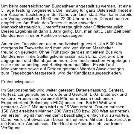
Um beim österreichischen Bundesheer angestellt zu werden, ist eine
3 Tage Testung vorgesehen. Die Testung für ganz Österreich findet in
der Kaserne Ebelsberg, in der Nähe von Linz, statt. Man kann bereits
am Vortag zwischen 18:00 und 22:00 Uhr anreisen. Dies ist auch zu
empfehlen. Am Ende des Testes ist man entweder
Mannschaftstauglich, Unteroffizierstauglich oder Offizierstauglich.
Dieses Ergebnis ist dann 1 Jahr gültig. D.h. man hat 1 Jahr Zeit beim
Bundesheer in einer Funktion einzusteigen.
Am ersten Tag wird vor allem medizinisch getestet. Um 6:00 Uhr
morgens ist Tagwache und man wird von einem Mitarbeiter
freundlich geweckt. Ohne Frühstück geht es mit einem Bus vom
Bundesheer in die Stellungskommission nach Linz. Dort wird Urin
abgegeben und Blut abgenommen. Den medizinischen Fragebogen
sollte man unbedingt wahrheitsgetreu ausfüllen. Es wird auf
Medikamente sowie auf Drogen getestet. Werden Abweichungen
zum Fragebogen festgestellt, wird der Kandidat ausgeschieden.
Frühstückspause
Im Stationsbetrieb wird weiter getestet: Datenerfassung, Sehtest,
Hörtest, Lungenvolumen, Größe und Gewicht, EKG, Blutdruck und
weitere. Frauen und vereinzelt Männer müssen noch einen
Ergometertest (Belastungs-EKG) bestreiten. Bei 50 Watt wird
gestartet. Alle 2 Minuten wird um 25 Watt erhöht. Frauen müssen
150 Watt erreichen Männer 200 Watt (150 bzw. 200 Watt austreten).
Am ersten Tag ist man viel damit beschäftigt, einfach nur zu warten.
Daher vielleicht etwas zum Lesen mitnehmen. Mit dem Bus zurück in
die Kaserne. Abendessen. Der Rest des Abends steht zur freien
Verfügung.