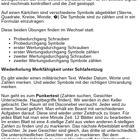
wird nochmals kontrolliert und die Zeit gestoppt.
Auf einen Kärtchen sind verschiedene Symbole abgebildet (Sterne,
Quadrate, Kreise, Monde, �) Die Symbole sind zu zählen und in ein
Formular einzutragen.
Diese beiden Übungen finden im Wechsel statt:
Probedurchgang Schrauben
Probedurchgang Symbole
erster Wertungsdurchgang Schrauben
erster Wertungsdurchgang Symbole zählen
zweiter Wertungsdurchgang Schrauben
zweiter Wertungsdurchgang Symbole zählen
Wiederholung Merkfähigkeit unter Schlafentzug
Es gibt wieder einen militärischen Text. Wieder Datum, Worte und
Zahlen merken. Und wieder Symbole mit der richtigen Umrandung
merken.
Nun geht es zum
Punkertest
(Zahlen suchen, Gesichter
Unterschiede, Hauptbegriffe finden). Wir werden in den Keller
gebracht. Der Raum ist mit Disconebel verraucht. Jeder wird zu
einem Sessel geführt. Man erhält ein Board mit verschiedenen
Aufgaben darauf. Diese sind wieder unter Zeitdruck zu lösen. Für
jedes Blatt hat man eine Minute Zeit. 12 Blätter sind zu bearbeiten.
Im ersten Blatt ist eine 4-stellige Zahl aus vielen anderen 4-stelligen
Zahlen zu finden und zu markieren. Das nächste Arbeitsblatt enthält
Gesichter. Je zwei Gesichter sind gleich, das dritte ist unterschiedlich.
Die unterschiedlichen Gesichter sind zu markieren. Bei dem
nächsten Arbeitsblatt ist zu einem Hauptbegriff der Unterbegriff zu