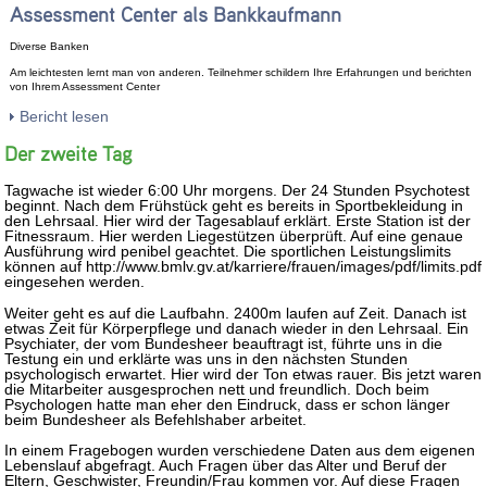
Assessment Center als Bankkaufmann
Diverse Banken
Am leichtesten lernt man von anderen. Teilnehmer schildern Ihre Erfahrungen und berichten
von Ihrem Assessment Center
Bericht lesen
Der zweite Tag
Tagwache ist wieder 6:00 Uhr morgens. Der 24 Stunden Psychotest
beginnt. Nach dem Frühstück geht es bereits in Sportbekleidung in
den Lehrsaal. Hier wird der Tagesablauf erklärt. Erste Station ist der
Fitnessraum. Hier werden Liegestützen überprüft. Auf eine genaue
Ausführung wird penibel geachtet. Die sportlichen Leistungslimits
können auf http://www.bmlv.gv.at/karriere/frauen/images/pdf/limits.pdf
eingesehen werden.
Weiter geht es auf die Laufbahn. 2400m laufen auf Zeit. Danach ist
etwas Zeit für Körperpflege und danach wieder in den Lehrsaal. Ein
Psychiater, der vom Bundesheer beauftragt ist, führte uns in die
Testung ein und erklärte was uns in den nächsten Stunden
psychologisch erwartet. Hier wird der Ton etwas rauer. Bis jetzt waren
die Mitarbeiter ausgesprochen nett und freundlich. Doch beim
Psychologen hatte man eher den Eindruck, dass er schon länger
beim Bundesheer als Befehlshaber arbeitet.
In einem Fragebogen wurden verschiedene Daten aus dem eigenen
Lebenslauf abgefragt. Auch Fragen über das Alter und Beruf der
Eltern, Geschwister, Freundin/Frau kommen vor. Auf diese Fragen