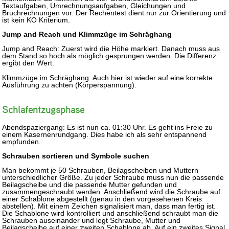
Textaufgaben, Umrechnungsaufgaben, Gleichungen und
Bruchrechnungen vor. Der Rechentest dient nur zur Orientierung und
ist kein KO Kriterium.
Jump and Reach und Klimmzüge im Schräghang
Jump and Reach: Zuerst wird die Höhe markiert. Danach muss aus
dem Stand so hoch als möglich gesprungen werden. Die Differenz
ergibt den Wert.
Klimmzüge im Schräghang: Auch hier ist wieder auf eine korrekte
Ausführung zu achten (Körperspannung).
Schlafentzugsphase
Abendspaziergang: Es ist nun ca. 01:30 Uhr. Es geht ins Freie zu
einem Kasernenrundgang. Dies habe ich als sehr entspannend
empfunden.
Schrauben sortieren und Symbole suchen
Man bekommt je 50 Schrauben, Beilagscheiben und Muttern
unterschiedlicher Größe. Zu jeder Schraube muss nun die passende
Beilagscheibe und die passende Mutter gefunden und
zusammengeschraubt werden. Anschließend wird die Schraube auf
einer Schablone abgestellt (genau in den vorgesehenen Kreis
abstellen). Mit einem Zeichen signalisiert man, dass man fertig ist.
Die Schablone wird kontrolliert und anschließend schraubt man die
Schrauben auseinander und legt Schraube, Mutter und
Beilagscheibe auf einer zweiten Schablone ab. Auf ein zweites Signal