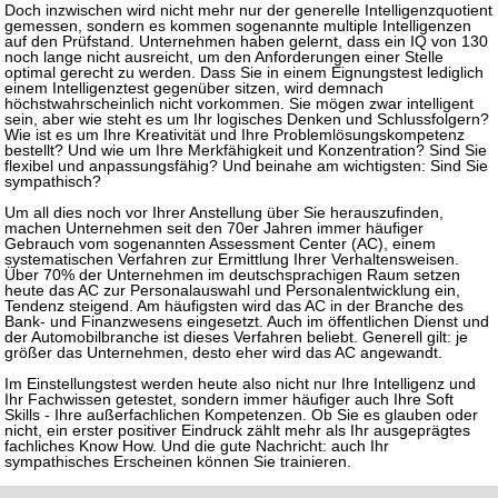
Doch inzwischen wird nicht mehr nur der generelle Intelligenzquotient
gemessen, sondern es kommen sogenannte multiple Intelligenzen
auf den Prüfstand. Unternehmen haben gelernt, dass ein IQ von 130
noch lange nicht ausreicht, um den Anforderungen einer Stelle
optimal gerecht zu werden. Dass Sie in einem Eignungstest lediglich
einem Intelligenztest gegenüber sitzen, wird demnach
höchstwahrscheinlich nicht vorkommen. Sie mögen zwar intelligent
sein, aber wie steht es um Ihr logisches Denken und Schlussfolgern?
Wie ist es um Ihre Kreativität und Ihre Problemlösungskompetenz
bestellt? Und wie um Ihre Merkfähigkeit und Konzentration? Sind Sie
flexibel und anpassungsfähig? Und beinahe am wichtigsten: Sind Sie
sympathisch?
Um all dies noch vor Ihrer Anstellung über Sie herauszufinden,
machen Unternehmen seit den 70er Jahren immer häufiger
Gebrauch vom sogenannten Assessment Center (AC), einem
systematischen Verfahren zur Ermittlung Ihrer Verhaltensweisen.
Über 70% der Unternehmen im deutschsprachigen Raum setzen
heute das AC zur Personalauswahl und Personalentwicklung ein,
Tendenz steigend. Am häufigsten wird das AC in der Branche des
Bank- und Finanzwesens eingesetzt. Auch im öffentlichen Dienst und
der Automobilbranche ist dieses Verfahren beliebt. Generell gilt: je
größer das Unternehmen, desto eher wird das AC angewandt.
Im Einstellungstest werden heute also nicht nur Ihre Intelligenz und
Ihr Fachwissen getestet, sondern immer häufiger auch Ihre Soft
Skills - Ihre außerfachlichen Kompetenzen. Ob Sie es glauben oder
nicht, ein erster positiver Eindruck zählt mehr als Ihr ausgeprägtes
fachliches Know How. Und die gute Nachricht: auch Ihr
sympathisches Erscheinen können Sie trainieren.