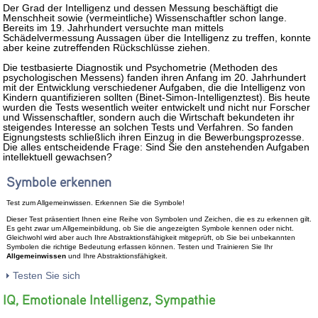
Der Grad der Intelligenz und dessen Messung beschäftigt die
Menschheit sowie (vermeintliche) Wissenschaftler schon lange.
Bereits im 19. Jahrhundert versuchte man mittels
Schädelvermessung Aussagen über die Intelligenz zu treffen, konnte
aber keine zutreffenden Rückschlüsse ziehen.
Die testbasierte Diagnostik und Psychometrie (Methoden des
psychologischen Messens) fanden ihren Anfang im 20. Jahrhundert
mit der Entwicklung verschiedener Aufgaben, die die Intelligenz von
Kindern quantifizieren sollten (Binet-Simon-Intelligenztest). Bis heute
wurden die Tests wesentlich weiter entwickelt und nicht nur Forscher
und Wissenschaftler, sondern auch die Wirtschaft bekundeten ihr
steigendes Interesse an solchen Tests und Verfahren. So fanden
Eignungstests schließlich ihren Einzug in die Bewerbungsprozesse.
Die alles entscheidende Frage: Sind Sie den anstehenden Aufgaben
intellektuell gewachsen?
Symbole erkennen
Test zum Allgemeinwissen. Erkennen Sie die Symbole!
Dieser Test präsentiert Ihnen eine Reihe von Symbolen und Zeichen, die es zu erkennen gilt.
Es geht zwar um Allgemeinbildung, ob Sie die angezeigten Symbole kennen oder nicht.
Gleichwohl wird aber auch Ihre Abstraktionsfähigkeit mitgeprüft, ob Sie bei unbekannten
Symbolen die richtige Bedeutung erfassen können. Testen und Trainieren Sie Ihr
Allgemeinwissen
und Ihre Abstraktionsfähigkeit.
Testen Sie sich
IQ, Emotionale Intelligenz, Sympathie