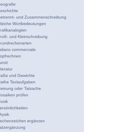
eografie
eschichte
etrennt- und Zusammenschreibung
leiche Wortbedeutungen
rafikanalogien
roß- und Kleinschreibung
rundrechenarten
taliano commerciale
opfrechnen
unst
iteratur
aße und Gewichte
athe Textaufgaben
einung oder Tatsache
osaiken prüfen
usik
ersönlichkeiten
hysik
echenzeichen ergänzen
atzergänzung