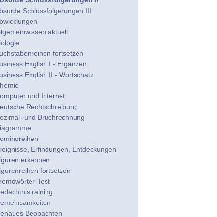
bsurde Schlussfolgerungen II
bsurde Schlussfolgerungen III
bwicklungen
llgemeinwissen aktuell
iologie
uchstabenreihen fortsetzen
usiness English I - Ergänzen
usiness English II - Wortschatz
hemie
omputer und Internet
eutsche Rechtschreibung
ezimal- und Bruchrechnung
iagramme
ominoreihen
reignisse, Erfindungen, Entdeckungen
iguren erkennen
igurenreihen fortsetzen
remdwörter-Test
edächtnistraining
emeinsamkeiten
enaues Beobachten