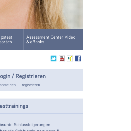
gstest
Assessment Center Video
spräch
& eBooks
ogin / Registrieren
anmelden
registrieren
esttrainings
bsurde Schlussfolgerungen I