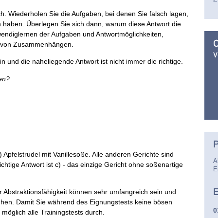
. Wiederholen Sie die Aufgaben, bei denen Sie falsch lagen,
ffen haben. Überlegen Sie sich dann, warum diese Antwort die
uswendiglernen der Aufgaben und Antwortmöglichkeiten,
O
n von Zusammenhängen.
V
n und die naheliegende Antwort ist nicht immer die richtige.
en?
P
) Apfelstrudel mit Vanillesoße. Alle anderen Gerichte sind
A
richtige Antwort ist c) - das einzige Gericht ohne soßenartige
E
E
r Abstraktionsfähigkeit können sehr umfangreich sein und
hen. Damit Sie während des Eignungstests keine bösen
0
öglich alle Trainingstests durch.