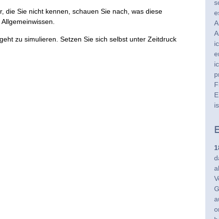
s
, die Sie nicht kennen, schauen Sie nach, was diese
e
r Allgemeinwissen.
A
A
geht zu simulieren. Setzen Sie sich selbst unter Zeitdruck
i
e
i
p
F
E
i
E
1
d
a
V
G
a
o