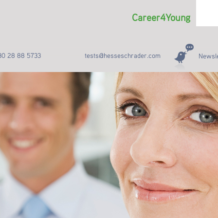
Career4Young
30 28 88 5733
tests@hesseschrader.com
Newsle