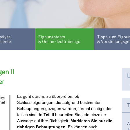
nalyse
Eignungstests
Tipps zum Eignun
alente
& Online-Testtrainings
& Vorstellungsge
en II
L
er
Es geht darum, zu überprüfen, ob
Schlussfolgerungen, die aufgrund bestimmter
T
Behauptungen gezogen werden, formal richtig oder
falsch sind. In
Teil II
beurteilen Sie jede einzelne
Aussage auf ihre Richtigkeit.
Markieren Sie nur die
A
richtigen Behauptungen.
Es können auch