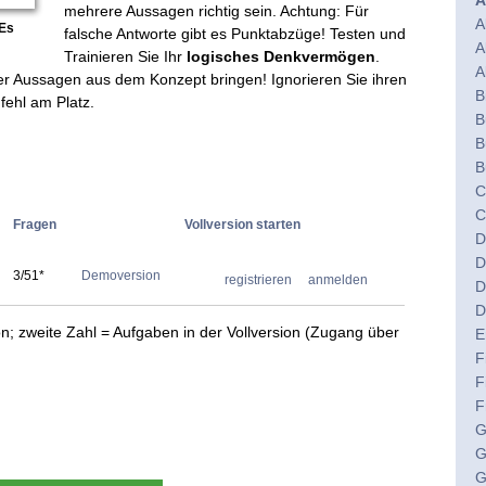
A
mehrere Aussagen richtig sein. Achtung: Für
A
 Es
falsche Antworte gibt es Punktabzüge! Testen und
A
Trainieren Sie Ihr
logisches Denkvermögen
.
A
der Aussagen aus dem Konzept bringen! Ignorieren Sie ihren
B
fehl am Platz.
B
B
B
C
C
Fragen
Vollversion starten
D
D
3/51*
Demoversion
registrieren
anmelden
D
D
n; zweite Zahl = Aufgaben in der Vollversion (Zugang über
E
F
F
F
G
G
G