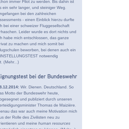
chon immer Pilot zu werden. Bis dahin ist
s ein sehr langer, und steiniger Weg.
ngefangen bei den zahlreichen
ssessments - einen Einblick hierzu durfte
ch bei einer schweizer Fluggesellschaft
rhaschen. Leider wurde es dort nichts und
ch habe mich entschlossen, das ganze
rivat zu machen und mich somit bei
lugschulen beworben, bei denen auch ein
INSTELLUNGSTEST notwendig
st.
(Mehr...)
ignungstest bei der Bundeswehr
8.12.2014:
Wir. Dienen. Deutschland. So
as Motto der Bundeswehr heute,
bgesegnet und publiziert durch unseren
erteidigungsminister Thomas de Maizière.
enau das war auch meine Motivation mich
us der Rolle des Zivilisten neu zu
rientieren und meine
human resources