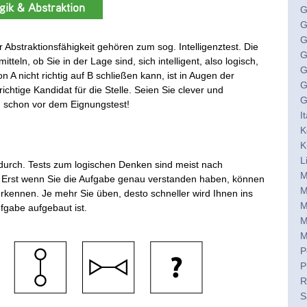
gik & Abstraktion
G
G
G
Abstraktionsfähigkeit gehören zum sog. Intelligenztest. Die
G
teln, ob Sie in der Lage sind, sich intelligent, also logisch,
G
n A nicht richtig auf B schließen kann, ist in Augen der
G
ichtige Kandidat für die Stelle. Seien Sie clever und
G
n schon vor dem Eignungstest!
I
K
K
L
 durch. Tests zum logischen Denken sind meist nach
M
 Erst wenn Sie die Aufgabe genau verstanden haben, können
M
rkennen. Je mehr Sie üben, desto schneller wird Ihnen ins
M
gabe aufgebaut ist.
M
M
P
P
R
S