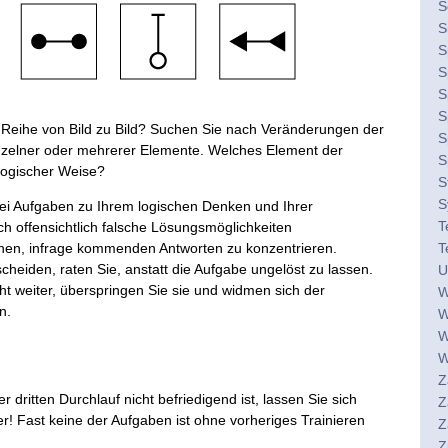
S
S
S
S
S
S
n Reihe von Bild zu Bild? Suchen Sie nach Veränderungen der
S
inzelner oder mehrerer Elemente. Welches Element der
S
logischer Weise?
S
S
 bei Aufgaben zu Ihrem logischen Denken und Ihrer
T
ich offensichtlich falsche Lösungsmöglichkeiten
chen, infrage kommenden Antworten zu konzentrieren.
T
scheiden, raten Sie, anstatt die Aufgabe ungelöst zu lassen.
U
t weiter, überspringen Sie sie und widmen sich der
W
n.
W
W
W
Z
r dritten Durchlauf nicht befriedigend ist, lassen Sie sich
Z
! Fast keine der Aufgaben ist ohne vorheriges Trainieren
Z
Z