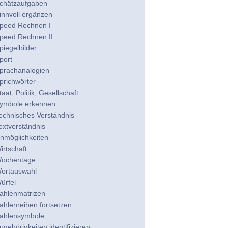
chätzaufgaben
innvoll ergänzen
peed Rechnen I
peed Rechnen II
piegelbilder
port
prachanalogien
prichwörter
taat, Politik, Gesellschaft
ymbole erkennen
echnisches Verständnis
extverständnis
nmöglichkeiten
irtschaft
ochentage
ortauswahl
ürfel
ahlenmatrizen
ahlenreihen fortsetzen:
ahlensymbole
ugehörigkeiten identifizieren